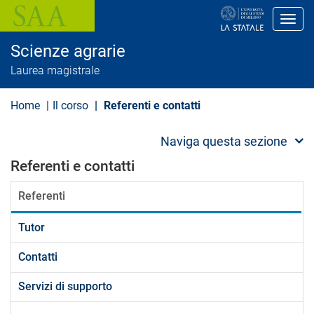
S
a
Toggl
l
t
Scienze agrarie
a
a
Laurea magistrale
l
c
o
Home
Il corso
Referenti e contatti
n
t
e
Naviga questa sezione
n
u
Referenti e contatti
t
o
Referenti
p
r
i
Tutor
n
c
i
Contatti
p
a
Servizi di supporto
l
e