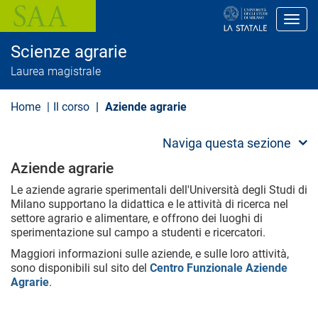
S
a
Toggl
l
t
Scienze agrarie
a
a
Laurea magistrale
l
c
o
Home
Il corso
Aziende agrarie
n
t
e
Naviga questa sezione
n
u
Aziende agrarie
t
o
Le aziende agrarie sperimentali dell'Università degli Studi di
p
Milano supportano la didattica e le attività di ricerca nel
r
settore agrario e alimentare, e offrono dei luoghi di
i
sperimentazione sul campo a studenti e ricercatori.
n
c
Maggiori informazioni sulle aziende, e sulle loro attività,
i
sono disponibili sul sito del
Centro Funzionale Aziende
p
Agrarie
.
a
l
e